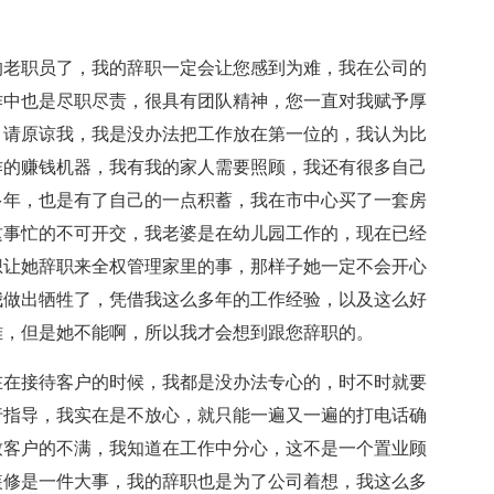
的老职员了，我的辞职一定会让您感到为难，我在公司的
作中也是尽职尽责，很具有团队精神，您一直对我赋予厚
，请原谅我，我是没办法把工作放在第一位的，我认为比
作的赚钱机器，我有我的家人需要照顾，我还有很多自己
多年，也是有了自己的一点积蓄，我在市中心买了一套房
这事忙的不可开交，我老婆是在幼儿园工作的，现在已经
想让她辞职来全权管理家里的事，那样子她一定不会开心
我做出牺牲了，凭借我这么多年的工作经验，以及这么好
难，但是她不能啊，所以我才会想到跟您辞职的。
在在接待客户的时候，我都是没办法专心的，时不时就要
行指导，我实在是不放心，就只能一遍又一遍的打电话确
致客户的不满，我知道在工作中分心，这不是一个置业顾
装修是一件大事，我的辞职也是为了公司着想，我这么多