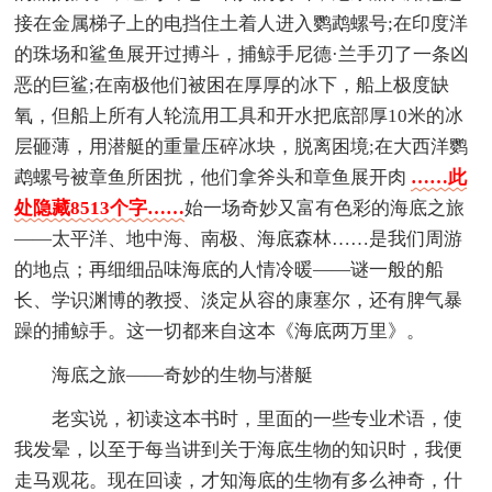
接在金属梯子上的电挡住土着人进入鹦鹉螺号;在印度洋
的珠场和鲨鱼展开过搏斗，捕鲸手尼德·兰手刃了一条凶
恶的巨鲨;在南极他们被困在厚厚的冰下，船上极度缺
氧，但船上所有人轮流用工具和开水把底部厚10米的冰
层砸薄，用潜艇的重量压碎冰块，脱离困境;在大西洋鹦
鹉螺号被章鱼所困扰，他们拿斧头和章鱼展开肉
……此
处隐藏8513个字……
始一场奇妙又富有色彩的海底之旅
——太平洋、地中海、南极、海底森林……是我们周游
的地点；再细细品味海底的人情冷暖——谜一般的船
长、学识渊博的教授、淡定从容的康塞尔，还有脾气暴
躁的捕鲸手。这一切都来自这本《海底两万里》。
海底之旅——奇妙的生物与潜艇
老实说，初读这本书时，里面的一些专业术语，使
我发晕，以至于每当讲到关于海底生物的知识时，我便
走马观花。现在回读，才知海底的生物有多么神奇，什