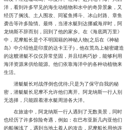
洋，看到许多罕见的海生动植物和水中的奇异景象，又
经历了搁浅、土人围攻、同鲨鱼搏斗、冰山封路、章鱼
袭击等许多险情。最终，当潜水艇到达挪威海岸时，阿
龙纳斯不辞而别，回到了他的家乡。在《海底两万里》
中，尼摩船长是个不明国籍的神秘人物(之后在《神秘
岛》中介绍他是印度的达卡王子)，他在荒岛上秘密建造
的这艘潜艇不仅仅异常坚固，并且结构巧妙，能够利用
海洋资源来供给能源。他们依靠海洋中的各种动植物来
生活。
潜艇艇长对战俘倒也优待;只是为了保守自我的秘
密，潜艇艇长尼摩不允许他们离开。阿龙纳斯一行人别
无选择，只能跟着潜水艇周游各大洋。
在旅途中，阿龙纳斯一行人遇到了无数美景，同时
也经历了许多惊险奇遇，例如：在巴布亚新几内亚他们
的船搁浅了，遇到当地土着人的攻击，尼摩船长用他连