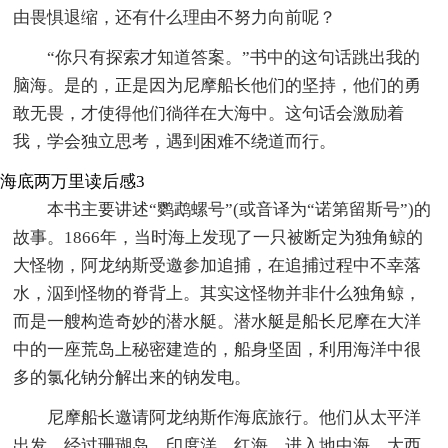
由畏惧退缩，还有什么理由不努力向前呢？
“你只有探索才知道答案。”书中的这句话跳出我的
脑海。是的，正是因为尼摩船长他们的坚持，他们的勇
敢无畏，才使得他们徜徉在大海中。这句话会激励着
我，学会独立思考，遇到困难不绕道而行。
海底两万里读后感3
本书主要讲述“鹦鹉螺号”(或音译为“诺第留斯号”)的
故事。1866年，当时海上发现了一只被断定为独角鲸的
大怪物，阿龙纳斯受邀参加追捕，在追捕过程中不幸落
水，泅到怪物的脊背上。其实这怪物并非什么独角鲸，
而是一艘构造奇妙的潜水艇。潜水艇是船长尼摩在大洋
中的一座荒岛上秘密建造的，船身坚固，利用海洋中很
多的氯化钠分解出来的钠发电。
尼摩船长邀请阿龙纳斯作海底旅行。他们从太平洋
出发，经过珊瑚岛、印度洋、红海、进入地中海、大西