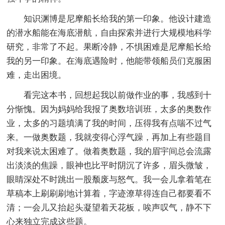
知识渊博是尼摩船长给我的第一印象。他设计建造
的潜水船能在海底潜航，自由探索并进行大规模地科学
研究，非常了不起。果断冷静，不惧困难是尼摩船长给
我的另一印象。在海底遇险时，他能带领船员们克服困
难，走出困境。
看完这本书，回想起我以前做作业的事，我感到十
分惭愧。因为妈妈给我报了奥数培训班，太多的奥数作
业，太多的习题填满了我的时间，压得我有点喘不过气
来。一做奥数题，我就变得心浮气躁，再加上有些题目
对我来说太困难了。做着奥数题，我的眉宇间总会流露
出淡淡的焦躁，眼神也比平时阴沉了许多，眉头微皱，
眼睛深处不时跳出一股颓废与怒气。我一会儿拿着笔在
草稿本上刷刷刷地计算着，字迹潦草得连自己都要看不
清；一会儿又抬起头凝望着天花板，唉声叹气，静不下
心来独立完成这些题。