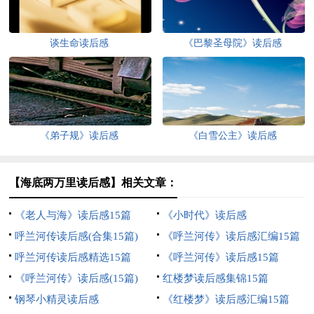
谈生命读后感
《巴黎圣母院》读后感
《弟子规》读后感
《白雪公主》读后感
【海底两万里读后感】相关文章：
《老人与海》读后感15篇
《小时代》读后感
呼兰河传读后感(合集15篇)
《呼兰河传》读后感汇编15篇
呼兰河传读后感精选15篇
《呼兰河传》读后感15篇
《呼兰河传》读后感(15篇)
红楼梦读后感集锦15篇
钢琴小精灵读后感
《红楼梦》读后感汇编15篇