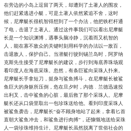
在旁边的小岛上逗留了两天，却遭到了土著人的围攻，
他们赶紧逃进小艇，可是土著人依然紧追不舍，这时
候，尼摩艇长很机智得想到了一个办法，他把铁栏杆通
了电，击退了土著人。通过这件事我们可以看出尼摩艇
长是一个知识渊博，遇事头脑冷静，沉着而又机智的
人，能在寡不敌众的关键时刻用科学的办法以一敌百，
击退敌人，保护自己。当潜艇行驶到锡兰岛时，阿罗纳
克斯先生接受了尼摩艇长的建议，步行到海底养珠场观
看印度人在海底采珠。忽然，有条巨鲨向采珠人扑来。
尼摩艇长手拿短刀，挺身与鲨鱼搏斗，在尼摩艇长被鲨
鱼巨大的身躯所压倒，危在旦夕时，内德﹒兰德迅速投
出利叉，击中鲨鱼的心脏，最后救了那个采珠人。尼摩
艇长还从口袋里取出一包珍珠送给他。看到印度采珠人
被鲨鱼袭击，尼摩艇长“奋不顾身地站了起来，拿着匕首
直朝大鲨鱼冲去，和鲨鱼进行肉搏”，还慷慨地送给采珠
人一袋珍珠维持生计。尼摩艇长虽然脱离了世俗社会的