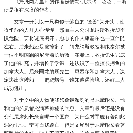
《海底两万里》的作者是儒勒·凡尔纳，咳咳，一听
便是很有深度的作者。
文章一开头以一只类似于鲸鱼的“怪兽”为开头，使
得坐船的人群人心惶惶。然而主人公阿龙纳斯教授却不
惧危险。要将谜底揭开，忠心的仆人康塞尔也一直伴随
左右。后来船还是被撞翻了，阿龙纳斯教授和康塞尔被
一位不明国籍的尼摩船长所救，在船上，教授先生完成
了他的研究，并增长了学识，还认识了一位擅长捕鱼的
加拿大人。后来阿龙纳斯先生，康塞尔和加拿大人，决
定逃出这艘船——鹦鹉螺号，谁知遭遇险境，还好三人
成功逃出。
对于文中的人物使我印象最深刻的是尼摩船长。他
和他的船员都充满著神秘的气息。文章到最后还是没有
交代尼摩船长来自哪一个国家，为什么对军舰有著如此
深的仇恨。宁可自我毁亡。但是文尾对于尼摩船长看著