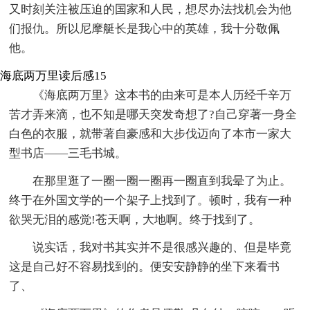
又时刻关注被压迫的国家和人民，想尽办法找机会为他
们报仇。所以尼摩艇长是我心中的英雄，我十分敬佩
他。
海底两万里读后感15
《海底两万里》这本书的由来可是本人历经千辛万
苦才弄来滴，也不知是哪天突发奇想了?自己穿著一身全
白色的衣服，就带著自豪感和大步伐迈向了本市一家大
型书店——三毛书城。
在那里逛了一圈一圈一圈再一圈直到我晕了为止。
终于在外国文学的一个架子上找到了。顿时，我有一种
欲哭无泪的感觉!苍天啊，大地啊。终于找到了。
说实话，我对书其实并不是很感兴趣的、但是毕竟
这是自己好不容易找到的。便安安静静的坐下来看书
了、