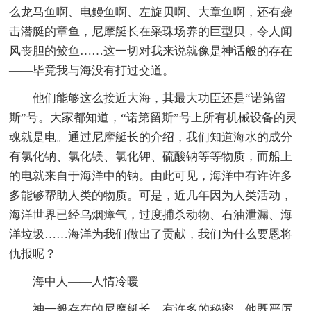
么龙马鱼啊、电鳗鱼啊、左旋贝啊、大章鱼啊，还有袭
击潜艇的章鱼，尼摩艇长在采珠场养的巨型贝，令人闻
风丧胆的鲛鱼……这一切对我来说就像是神话般的存在
——毕竟我与海没有打过交道。
他们能够这么接近大海，其最大功臣还是“诺第留
斯”号。大家都知道，“诺第留斯”号上所有机械设备的灵
魂就是电。通过尼摩艇长的介绍，我们知道海水的成分
有氯化钠、氯化镁、氯化钾、硫酸钠等等物质，而船上
的电就来自于海洋中的钠。由此可见，海洋中有许许多
多能够帮助人类的物质。可是，近几年因为人类活动，
海洋世界已经乌烟瘴气，过度捕杀动物、石油泄漏、海
洋垃圾……海洋为我们做出了贡献，我们为什么要恩将
仇报呢？
海中人——人情冷暖
神一般存在的尼摩艇长，有许多的秘密，他既严厉