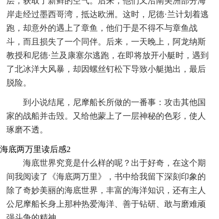
层，获取了新鲜的空气。后来，他们又沿南美洲部分海
岸走经过墨西哥湾，抵达欧洲。这时，尼德·兰计划着逃
跑，却意外的遇上了章鱼，他们于是不得不与章鱼战
斗，而且损失了一个同伴。后来，一天晚上，阿龙纳斯
教授和尼德·兰及康塞尔逃跑，在即将放开小艇时，遇到
了北冰洋大风暴，却因螺丝钉松下导致小艇抛出，最后
脱险。
到小说结尾，尼摩船长所做的一番事：攻击其他国
家的战船并击毁。又给他蒙上了一层神秘的色彩，使人
琢磨不透。
海底两万里读后感2
海底世界究竟是什么样的呢？出于好奇，在这个期
间我阅读了《海底两万里》，书中给我留下深刻印象的
除了奇妙美丽的海底世界，丰富的海洋知识，还有主人
公尼摩船长身上那种热爱海洋、善于钻研、敢与磨难顽
强斗争的精神。