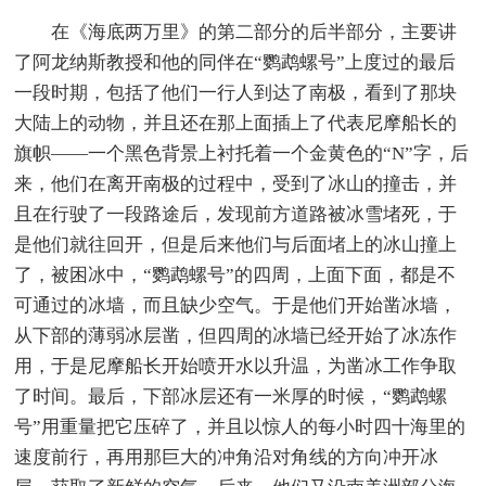
在《海底两万里》的第二部分的后半部分，主要讲
了阿龙纳斯教授和他的同伴在“鹦鹉螺号”上度过的最后
一段时期，包括了他们一行人到达了南极，看到了那块
大陆上的动物，并且还在那上面插上了代表尼摩船长的
旗帜——一个黑色背景上衬托着一个金黄色的“N”字，后
来，他们在离开南极的过程中，受到了冰山的撞击，并
且在行驶了一段路途后，发现前方道路被冰雪堵死，于
是他们就往回开，但是后来他们与后面堵上的冰山撞上
了，被困冰中，“鹦鹉螺号”的四周，上面下面，都是不
可通过的冰墙，而且缺少空气。于是他们开始凿冰墙，
从下部的薄弱冰层凿，但四周的冰墙已经开始了冰冻作
用，于是尼摩船长开始喷开水以升温，为凿冰工作争取
了时间。最后，下部冰层还有一米厚的时候，“鹦鹉螺
号”用重量把它压碎了，并且以惊人的每小时四十海里的
速度前行，再用那巨大的冲角沿对角线的方向冲开冰