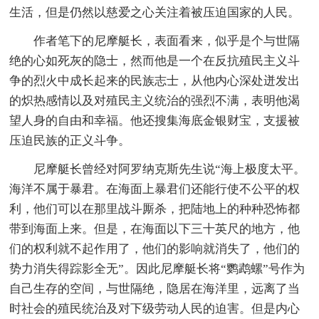
生活，但是仍然以慈爱之心关注着被压迫国家的人民。
作者笔下的尼摩艇长，表面看来，似乎是个与世隔
绝的心如死灰的隐士，然而他是一个在反抗殖民主义斗
争的烈火中成长起来的民族志士，从他内心深处迸发出
的炽热感情以及对殖民主义统治的强烈不满，表明他渴
望人身的自由和幸福。他还搜集海底金银财宝，支援被
压迫民族的正义斗争。
尼摩艇长曾经对阿罗纳克斯先生说“海上极度太平。
海洋不属于暴君。在海面上暴君们还能行使不公平的权
利，他们可以在那里战斗厮杀，把陆地上的种种恐怖都
带到海面上来。但是，在海面以下三十英尺的地方，他
们的权利就不起作用了，他们的影响就消失了，他们的
势力消失得踪影全无”。因此尼摩艇长将“鹦鹉螺”号作为
自己生存的空间，与世隔绝，隐居在海洋里，远离了当
时社会的殖民统治及对下级劳动人民的迫害。但是内心