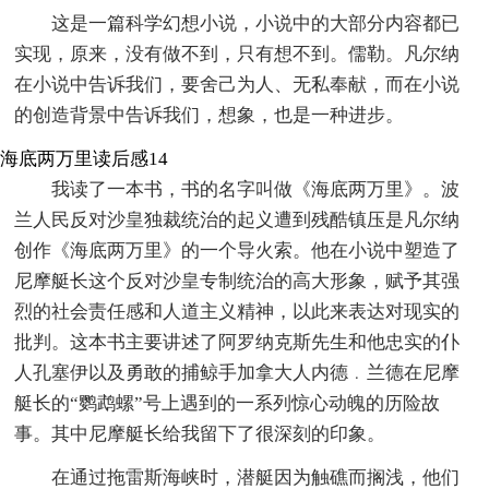
这是一篇科学幻想小说，小说中的大部分内容都已
实现，原来，没有做不到，只有想不到。儒勒。凡尔纳
在小说中告诉我们，要舍己为人、无私奉献，而在小说
的创造背景中告诉我们，想象，也是一种进步。
海底两万里读后感14
我读了一本书，书的名字叫做《海底两万里》。波
兰人民反对沙皇独裁统治的起义遭到残酷镇压是凡尔纳
创作《海底两万里》的一个导火索。他在小说中塑造了
尼摩艇长这个反对沙皇专制统治的高大形象，赋予其强
烈的社会责任感和人道主义精神，以此来表达对现实的
批判。这本书主要讲述了阿罗纳克斯先生和他忠实的仆
人孔塞伊以及勇敢的捕鲸手加拿大人内德﹒兰德在尼摩
艇长的“鹦鹉螺”号上遇到的一系列惊心动魄的历险故
事。其中尼摩艇长给我留下了很深刻的印象。
在通过拖雷斯海峡时，潜艇因为触礁而搁浅，他们