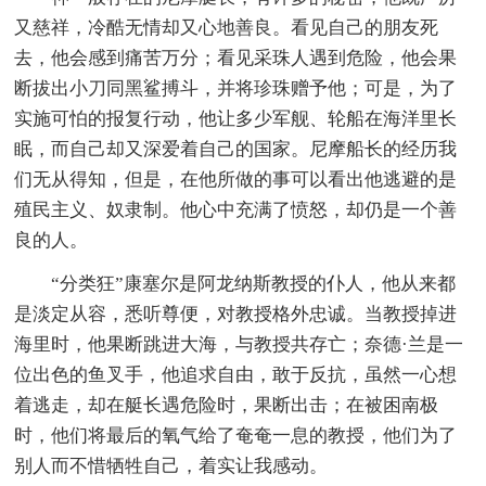
又慈祥，冷酷无情却又心地善良。看见自己的朋友死
去，他会感到痛苦万分；看见采珠人遇到危险，他会果
断拔出小刀同黑鲨搏斗，并将珍珠赠予他；可是，为了
实施可怕的报复行动，他让多少军舰、轮船在海洋里长
眠，而自己却又深爱着自己的国家。尼摩船长的经历我
们无从得知，但是，在他所做的事可以看出他逃避的是
殖民主义、奴隶制。他心中充满了愤怒，却仍是一个善
良的人。
“分类狂”康塞尔是阿龙纳斯教授的仆人，他从来都
是淡定从容，悉听尊便，对教授格外忠诚。当教授掉进
海里时，他果断跳进大海，与教授共存亡；奈德·兰是一
位出色的鱼叉手，他追求自由，敢于反抗，虽然一心想
着逃走，却在艇长遇危险时，果断出击；在被困南极
时，他们将最后的氧气给了奄奄一息的教授，他们为了
别人而不惜牺牲自己，着实让我感动。