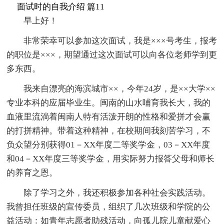
面试时的自我介绍 篇11
早上好！
非常荣幸可以参加这次面试，我是×××号考生，报考
的职位是×××，期望通过这次面试可以向各位老师学到更
多东西。
我来自漂亮的海滨城市××，今年24岁，是××大学××
专业本科的应届毕业生。闽南的山水哺育我长大，我的
血液里流淌着闽南人特有活泼开朗的性格和爱拼才会赢
的打拼精神。带着这种精神，在校期间我刻苦学习，不
负众望分别获得01－XX年度二等奖学金，03－XX年度
和04－XX年度三等奖学金，用实际努力报答父母和师长
的养育之恩。
除了学习之外，我还积极参加各种社会实践活动。
我曾担任班级的宣传委员，组织了几次班级和学院的公
益活动：如青年志愿者助残活动，向孤儿院儿童献爱心