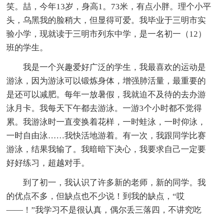
笑。喆，今年13岁，身高1。73米，有点小胖。理个小平
头，乌黑我的脸稍大，但显得可爱。我毕业于三明市实
验小学，现就读于三明市列东中学，是一名初一（12）
班的学生。
我是一个兴趣爱好广泛的学生，我最喜欢的运动是
游泳，因为游泳可以锻炼身体，增强肺活量，最重要的
是还可以减肥。每年一放暑假，我就迫不及待的去办游
泳月卡。我每天下午都去游泳。一游3个小时都不觉得
累。我游泳时一直变换着花样，一时蛙泳，一时仰泳，
一时自由泳……我快活地游着。有一次，我跟同学比赛
游泳，结果我输了。我暗暗下决心，我要求自己一定要
好好练习，超越对手。
到了初一，我认识了许多新的老师，新的同学。我
的优点不多，但缺点也不少说！到我的缺点，“哎
——！”我学习不是很认真，偶尔丢三落四，不讲究吃