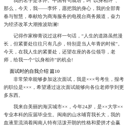
我的名字是李怀。中国有句成语，叫“以身相许”、
那么，今天，我——李怀，愿把我的身心，我的全部青
春与智慧，奉献给为商海服务的电视台商务频道，奋力
为经济改革大潮推波助澜!
记得作家柳青说过这样一句话，“人生的道路虽然漫
长，但紧要处往往只有几步，特别是当人年青的时候”。
今天，在我人生的紧要处，还望在座的各位领导，老
师，给我一个“以身相许”的机会!
面试时的自我介绍 篇10
非常荣幸能够参加这次面试，我是×××号考生，报考
的职位是×××，希望通过这次面试能够向各位老师学到更
多东西。
我来自美丽的海滨城市××，今年24岁，是××大学××
专业本科的应届毕业生。闽南的山水哺育我长大，我的
血液里流淌着闽南人特有活泼开朗的性格和爱拼才会赢