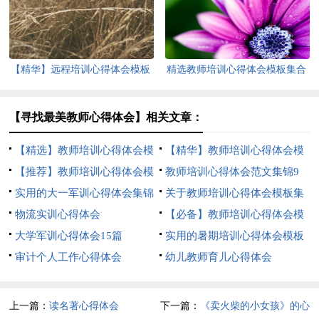
【精华】远程培训心得体会模板
精选教师培训心得体会模板集合
集合9篇
六篇
【寻找最美教师心得体会】相关文章：
【精选】教师培训心得体会模
【精华】教师培训心得体会模
板集合9篇
【推荐】教师培训心得体会模
板合集9篇
教师培训心得体会范文集锦9
板集合9篇
实用的大一军训心得体会集锦
篇
关于教师培训心得体会模板集
十篇
物流实训心得体会
合八篇
【必备】教师培训心得体会模
大学军训心得体会15篇
板9篇
实用的暑期培训心得体会模板
审计个人工作心得体会
汇编五篇
幼儿教师育儿心得体会
上一篇：
读名著心得体会
下一篇：
《卖火柴的小女孩》的心