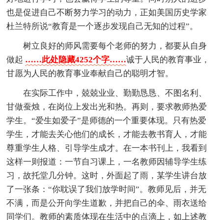
也是促进自己不断努力学习的动力，正如美国历史学家
杜兰特所说“教育是一个逐步发现自己无知的过程”。
树立良好的师风需要每个老师的努力，都要从自身
做起
……此处隐藏4252个字……
诚于人民的教育事业，
甘愿为人民的教育事业奉献自己的聪明才智。
在实际工作中，兢兢业业、勤勤恳恳、不图名利、
甘做蚕烛，在岗位上发出光和热。再则，要求教师热爱
学生。“爱生如爱子”是师德的一个重要体现。只有热爱
学生，才能去关心他们的成长，才能去教书育人，才能
尊重学生人格、引导学生成才。在一本书刊上，我看到
这样一则报道：一节自习课上，一名教师因辅导学生练
习，故托堂几分钟。这时，外面起了雨，某学生讲台放
了一张条：“你耽误了我们放学时间”。教师见后，并无
不满，而是公开向学生道歉，并把自己的伞、雨衣送给
同学们。教师的素质体现在生活中的点滴上，如上述教