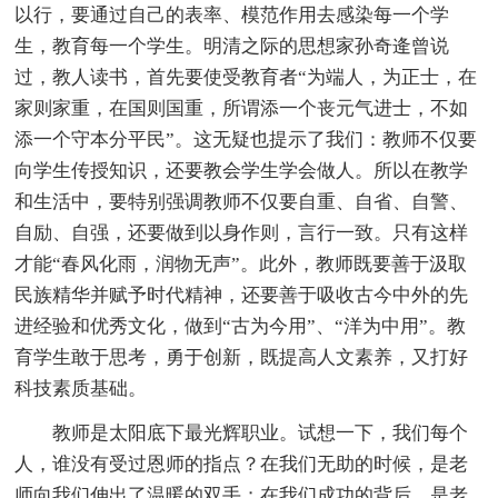
以行，要通过自己的表率、模范作用去感染每一个学
生，教育每一个学生。明清之际的思想家孙奇逄曾说
过，教人读书，首先要使受教育者“为端人，为正士，在
家则家重，在国则国重，所谓添一个丧元气进士，不如
添一个守本分平民”。这无疑也提示了我们：教师不仅要
向学生传授知识，还要教会学生学会做人。所以在教学
和生活中，要特别强调教师不仅要自重、自省、自警、
自励、自强，还要做到以身作则，言行一致。只有这样
才能“春风化雨，润物无声”。此外，教师既要善于汲取
民族精华并赋予时代精神，还要善于吸收古今中外的先
进经验和优秀文化，做到“古为今用”、“洋为中用”。教
育学生敢于思考，勇于创新，既提高人文素养，又打好
科技素质基础。
教师是太阳底下最光辉职业。试想一下，我们每个
人，谁没有受过恩师的指点？在我们无助的时候，是老
师向我们伸出了温暖的双手；在我们成功的背后，是老