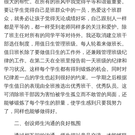
很大的帮忙。在所有的班风中我觉得平等和谐最重要。
要让学生觉得自己是班群众中的一员，热爱这个班群
众，就务必让孩子觉得无论成绩好坏，自己跟别人一样
都是平等的，都一样受到老师同样多的关注和爱护。除
了班主任对所有的同学平等对待外。我还取消建立班干
部选任制度，用值日生管理班级。每人轮着来做班长。
值日班长除了要做值日生的工作外，还兼顾管理班级纪
律的工作。在第二天在全班里报告前一天班级的纪律和
学习状况。这样每个学生都有得到锻炼的机会。同时对
纪律差一点的学生也起到很好的约束。一学期之后根据
学生值日的表现由全班推选出优秀班干、优秀队员。这
可消除班干部因为害怕被学生孤立而不敢管的局面，还
能够锻炼了每个学生的胆量，使学生感到只要我努力
了，同样也能够做得好。
二、创设师生沟通的良好氛围