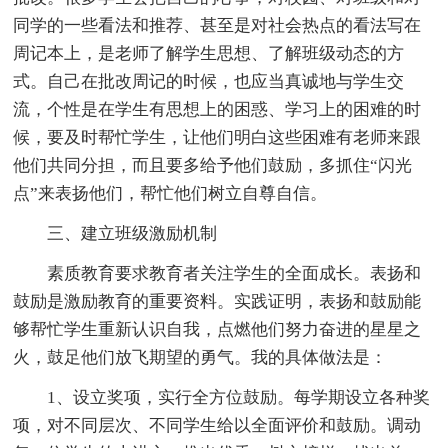
同学的一些看法和推荐、甚至是对社会热点的看法写在
周记本上，是老师了解学生思想、了解班级动态的方
式。自己在批改周记的时候，也应当真诚地与学生交
流，个性是在学生有思想上的困惑、学习上的困难的时
候，要及时帮忙学生，让他们明白这些困难有老师来跟
他们共同分担，而且要多给予他们鼓励，多抓住“闪光
点”来表扬他们，帮忙他们树立自尊自信。
三、建立班级激励机制
素质教育要求教育者关注学生的全面成长。表扬和
鼓励是激励教育的重要资料。实践证明，表扬和鼓励能
够帮忙学生重新认识自我，点燃他们努力奋进的星星之
火，鼓足他们放飞期望的勇气。我的具体做法是：
1、设立奖项，实行全方位鼓励。每学期设立各种奖
项，对不同层次、不同学生给以全面评价和鼓励。调动