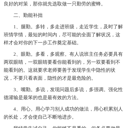
良好的对策，那你就先选取做一只勤劳的蜜蜂。
二、勤能补拙
1、腿勤。多转，多走进班级，走近学生，及时了解
班情学情，最短的时间内，尽可能的全面了解状况，这
样才会对你的下一步工作奠定基础。
2、眼勤。多看，多观察。有人说班主任务必要具有
两双眼睛，一双眼睛要看你能看到的，另一双要看到不
能看到的。这就要求老师要善于发现学生中隐性的状
况，不要只看表面，隐性的才是最危险的。
3、嘴勤。多说，发现问题后多说，多强调。强化性
德灌输是最笨的也是最有效的方法。
4、用心。用心学习别人成功的做法，用心积累别人
的长处，才会使自己不断地进步。