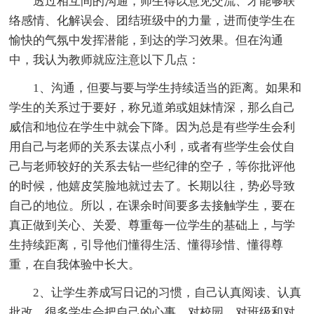
透过相互间的沟通，师生得以意见交流、才能够联
络感情、化解误会、团结班级中的力量，进而使学生在
愉快的气氛中发挥潜能，到达的学习效果。但在沟通
中，我认为教师就应注意以下几点：
1、沟通，但要与要与学生持续适当的距离。如果和
学生的关系过于要好，称兄道弟或姐妹情深，那么自己
威信和地位在学生中就会下降。因为总是有些学生会利
用自己与老师的关系去谋点小利，或者有些学生会仗自
己与老师较好的关系去钻一些纪律的空子，等你批评他
的时候，他嬉皮笑脸地就过去了。长期以往，势必导致
自己的地位。所以，在课余时间要多去接触学生，要在
真正做到关心、关爱、尊重每一位学生的基础上，与学
生持续距离，引导他们懂得生活、懂得珍惜、懂得尊
重，在自我体验中长大。
2、让学生养成写日记的习惯，自己认真阅读、认真
批改。很多学生会把自己的心事，对校园、对班级和对