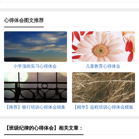
心得体会图文推荐
小学顶岗实习心得体会
儿童教育心得体会
【推荐】银行培训心得体会锦集
【精华】远程培训心得体会模板
5篇
集合9篇
【班级纪律的心得体会】相关文章：