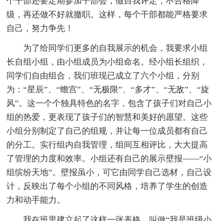
个干部还要定期参加干部会，做自我评定，不合格降
级，再还做不好就撤职。这样，每个干部都能严格要求
自己，努力争先！
为了给同学们更多的自我展示的机会，我要求小组
长自组小组，由小组成员为小组命名。经小组长组织，
同学们自由组合，我们班现已成立了六个小组，分别
为：“星辰”、“蟾宫”、“无极限”、“多才”、“无敌”、“旋
风”。这一个个独具特色的名字，包含了孩子们对自己小
组的热爱，更表现了孩子们的智慧和美好的愿望。这些
小组分别制定了自己的组规，并让每一位成员都有自己
的分工。实行组内自我管理，组间互相评比，大大提高
了管理的力度和效率。小组还有自己的展示壁报——“小
组缤纷天地”。壁报虽小，可它由同学自己选材，自己设
计，反映出了每个小组的不同风格，培养了学生的创造
力和动手能力。
我在班里建立起了这样一张表格，叫做“我是班级小