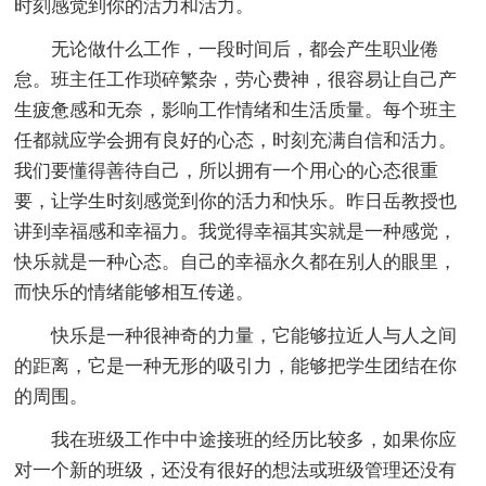
时刻感觉到你的活力和活力。
无论做什么工作，一段时间后，都会产生职业倦
怠。班主任工作琐碎繁杂，劳心费神，很容易让自己产
生疲惫感和无奈，影响工作情绪和生活质量。每个班主
任都就应学会拥有良好的心态，时刻充满自信和活力。
我们要懂得善待自己，所以拥有一个用心的心态很重
要，让学生时刻感觉到你的活力和快乐。昨日岳教授也
讲到幸福感和幸福力。我觉得幸福其实就是一种感觉，
快乐就是一种心态。自己的幸福永久都在别人的眼里，
而快乐的情绪能够相互传递。
快乐是一种很神奇的力量，它能够拉近人与人之间
的距离，它是一种无形的吸引力，能够把学生团结在你
的周围。
我在班级工作中中途接班的经历比较多，如果你应
对一个新的班级，还没有很好的想法或班级管理还没有