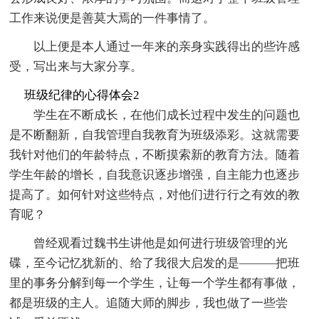
工作来说便是善莫大焉的一件事情了。
以上便是本人通过一年来的亲身实践得出的些许感
受，写出来与大家分享。
班级纪律的心得体会2
学生在不断成长，在他们成长过程中发生的问题也
是不断翻新，自我管理自我教育为班级添彩。这就需要
我针对他们的年龄特点，不断摸索新的教育方法。随着
学生年龄的增长，自我意识逐步增强，自主能力也逐步
提高了。如何针对这些特点，对他们进行行之有效的教
育呢？
曾经观看过魏书生讲他是如何进行班级管理的光
碟，至今记忆犹新的、给了我很大启发的是———把班
里的事务分解到每一个学生，让每一个学生都有事做，
都是班级的主人。追随大师的脚步，我也做了一些尝