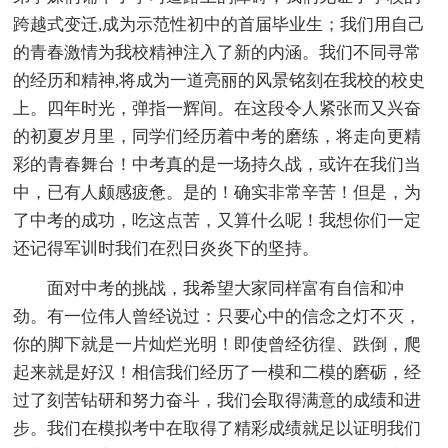
跨越式变迁,成为示范性初中的首届毕业生；我们用自己
的青春激情为我校精神注入了新的内涵。我们不同寻常
的经历和精神,将成为一道亮丽的风景铭刻在我校的校史
上。四年时光，弹指一辉间。在这段令人紧张而又兴奋
的初夏岁月里，同学们经历着中考的磨练，将走向更精
彩的青春舞台！中考真的是一场持久战，或许在我们当
中，已有人颇感疲惫。是的！确实非常辛苦！但是，为
了中考的成功，吃这点苦，又算什么呢！我想你们一定
还记得军训时我们在烈日炎炎下的坚持。
面对中考的挑战，我希望大家同样富有自信和冲
劲。有一位伟人曾经说过：只要心中的信念之灯不灭，
你的脚下就是一片灿烂光明！即使曾经彷徨、跌倒，爬
起来就是好汉！相信我们经历了一模和二模的磨砺，经
过了刻苦钻研和努力奋斗，我们会取得满意的成绩和进
步。我们在模拟考中在取得了精彩成绩就足以证明我们