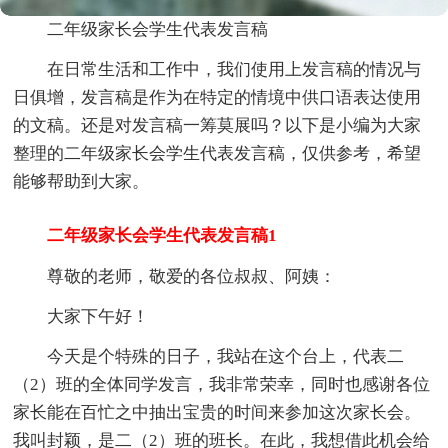
二年级家长会学生代表发言稿
在日常生活和工作中，我们使用上发言稿的情况与
日俱增，发言稿是作为在特定的情境中供口语表达使用
的文稿。还是对发言稿一筹莫展吗？以下是小编为大家
整理的二年级家长会学生代表发言稿，仅供参考，希望
能够帮助到大家。
二年级家长会学生代表发言稿1
尊敬的老师，敬爱的各位叔叔、阿姨：
大家下午好！
今天是个特殊的日子，我站在这个台上，代表二
（2）班的全体同学发言，我非常荣幸，同时也感谢各位
家长能在百忙之中抽出宝贵的时间来参加这次家长会。
我叫封颖，是二（2）班的班长。在此，我想借此机会给