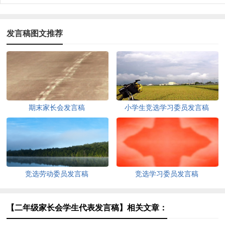
发言稿图文推荐
期末家长会发言稿
小学生竞选学习委员发言稿
竞选劳动委员发言稿
竞选学习委员发言稿
【二年级家长会学生代表发言稿】相关文章：