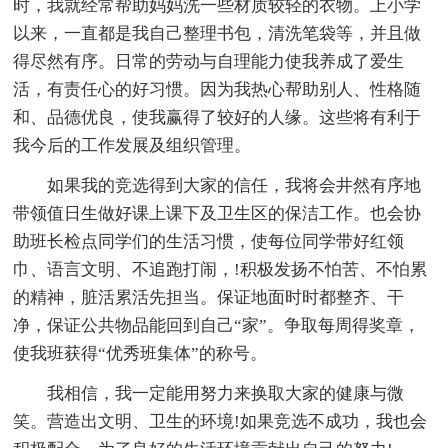
时，我就经常帮助妈妈洗一些材质较轻的衣物。上小学
以来，一直都是我自己整理书包，清洗笔袋等，并且做
得尽然有序。日常的劳动与自理能力使我养成了爱生
活，有责任心的好习惯。因为我热心帮助别人、性格随
和、品德优良，使我赢得了较好的人缘。这些将有利于
我今后的工作发展及组织管理。
如果我的竞选得到大家的信任，我将会井然有序地
带领值日生做好课上课下及卫生区的保洁工作。也会协
助班长检点同学们的生活习惯，使每位同学带好红领
巾、语言文明、不追跑打闹，!积极发扬不怕苦、不怕累
的精神，脏活累活先担当。保证地面时时都整齐、干
净，保证公共物品能回到自己“家”。争取每周得奖章，
使我班获得“优秀班集体”的称号。
我相信，我一定能用努力来换取大家的健康与微
笑。营造出文明、卫生的环境!如果竞选不成功，我也会