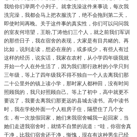
我给你们举两个小列子。就拿洗澡这件来事说，每次我
洗完澡，我都会马上把衣服洗了，绝不会拖到第二天，
即使时间再晚。关于这件事的真实性，你们可以问问我
的室友何培望，王盼,丁涛他们三个人，就之前我们军训
的那些日子，我在宿舍的表现，大家是有目共睹的。再
比如，说到走读，想必在座的，或多或少，有些人有过
这样的经历，说实话，我家在农村，从小学四年级我就
开始一个人在外生活了，因为我们那行政村的小学只到
三年级，等上了四年级我不得不独自一个人去离我们那
二十公里外的镇上读小学，那时家人都种田，没有时间
照顾我的，我只好照顾自己。等上了初中，高中就更不
要说了，我要去离我们那更远的县城去读书。高中读书
时，我在学校外面一个人租房子住，隔壁住了几个女
生，有一次放假回家，她们来我宿舍喊我一起回家，当
她们走进我宿舍时，就情不自禁的说道：“哇，你宿舍真
干净，比我们宿舍还干净，惭愧，现在有这种男生已经