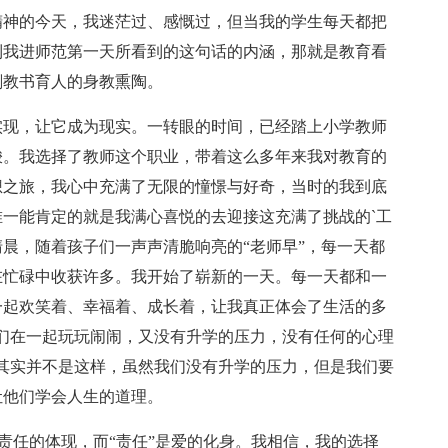
精神的今天，我迷茫过、感慨过，但当我的学生每天都把
到我进师范第一天所看到的这句话的内涵，那就是教育看
刻教书育人的身教熏陶。
实现，让它成为现实。一转眼的时间，已经踏上小学教师
梭。我选择了教师这个职业，带着这么多年来我对教育的
想之旅，我心中充满了无限的憧憬与好奇，当时的我到底
一能肯定的就是我满心喜悦的去迎接这充满了挑战的`工
晨，随着孩子们一声声清脆响亮的“老师早”，每一天都
在忙碌中收获许多。我开始了崭新的一天。每一天都和一
一起欢笑着、幸福着、成长着，让我真正体会了生活的多
们在一起玩玩闹闹，又没有升学的压力，没有任何的心理
其实并不是这样，虽然我们没有升学的压力，但是我们要
让他们学会人生的道理。
”是责任的体现，而“责任”是爱的化身。我相信，我的选择