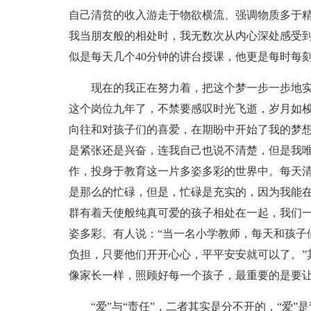
自己清贫的收入游走于物欲横流、强调物质多于
我当朋友般的相处时，我无数次从内心深处感受
似是每天几个40分钟的讲台授课，他更是每时每
现在的我正在努力着，把这个梦一步一步地
这个岗位九年了，不禁要感叹时光飞逝，岁月如
向往和对孩子们的喜爱，在期盼中开始了我的梦
是紧张还是兴奋，连我自己也说不清楚，但是我唯
作，投身于教育这一片多姿多彩的世界中。每天清
是那么的忙碌，但是，忙碌是充实的，因为我能
群有着天使般纯真可爱的孩子相处在一起，我们
姿多彩。有人说：“当一名小学教师，每天和孩子
负担，只要他们开开心心，平平安安就可以了。”
像家长一样，照顾好每一个孩子，最重要的是要
“爱”与“责任”，二者其实是分不开的，“爱