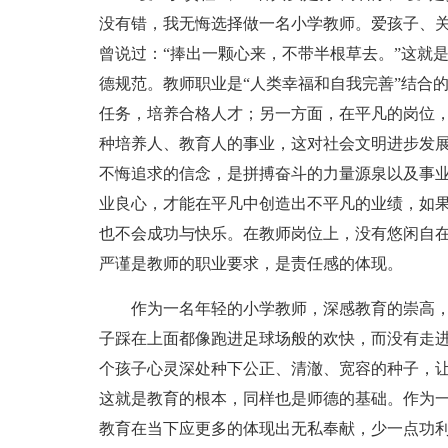
没有错，我无悔选择做一名小学教师。爱孩子、
曾说过：“捧出一颗心来，不带半根草去。”这就
德规范。教师职业是“人类幸福和自我完善”结合
任务，培养合格人才；另一方面，在平凡的岗位
种培养人、教育人的事业，这对社会文明进步发
不悔追求的信念，是拼搏奋斗的力量源泉以及事
业良心，才能在平凡中创造出不平凡的业绩，如
也不会成功与快乐。在教师岗位上，没有悠闲自
严谨是教师的职业要求，是责任感的体现。
作为一名年轻的小学教师，深感教育的崇高
子踩在上面都像跑进足球场般的欢快，而没有走
个孩子心灵深处种下公正、清澈、宽容的种子，
这就是教育的根本，同样也是师德的基础。作为
教育在当下应更多的体现出无私奉献，少一点功