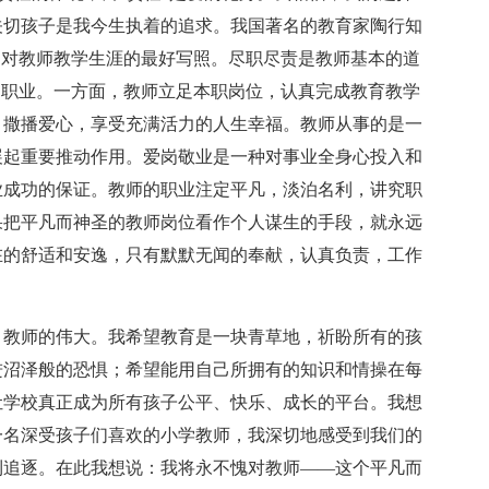
关切孩子是我今生执着的追求。我国著名的教育家陶行知
是对教师教学生涯的最好写照。尽职尽责是教师基本的道
的职业。一方面，教师立足本职岗位，认真完成教育教学
，撒播爱心，享受充满活力的人生幸福。教师从事的是一
展起重要推动作用。爱岗敬业是一种对事业全身心投入和
业成功的保证。教师的职业注定平凡，淡泊名利，讲究职
果把平凡而神圣的教师岗位看作个人谋生的手段，就永远
在的舒适和安逸，只有默默无闻的奉献，认真负责，工作
，教师的伟大。我希望教育是一块青草地，祈盼所有的孩
进沼泽般的恐惧；希望能用自己所拥有的知识和情操在每
让学校真正成为所有孩子公平、快乐、成长的平台。我想
一名深受孩子们喜欢的小学教师，我深切地感受到我们的
利追逐。在此我想说：我将永不愧对教师——这个平凡而