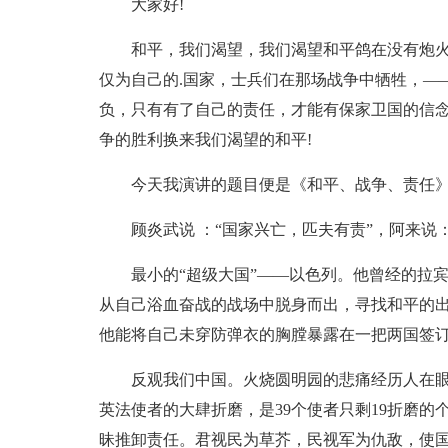
大家好!
和平，我们渴望，我们渴望和平鸽在没有炮火
仅为自己的.国家，士兵们在那场战争中牺牲，—
负，只有有了自己的责任，才能有保家卫国的信
争的胜利换来我们渴望的和平!
今天我演讲的题目便是《和平、战争、责任
顾炎武说 ：“国家兴亡，匹夫有责”，阿来说
最小的“超级大国”——以色列。他曾经的拉
从自己浴血奋战的战场中脱身而出，寻找和平的
他能将自己未穿防弹衣的胸膛暴露在一把两国签
反观我们中国。火烧圆明园的悲痛经历人在眼
英法使者的大肆折磨，是39个使者只剩19折磨的
昧推卸责任。君视民为草芥，民视军为仇敌，使国