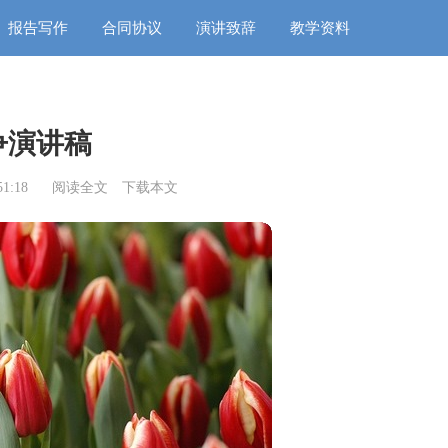
报告写作
合同协议
演讲致辞
教学资料
争演讲稿
1:18
阅读全文
下载本文