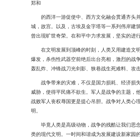
郑和
的西洋一游促使中、西方文化融会贯通齐头
城，故宫。以及，古埃及金字塔等一系列伟岸建
曾出现旷世奇荣。在和平中力求发展，坚实的进
在文明发展到顶峰的时刻，人类又用建造文
爆发，杀伤性武器空前绝后出台亮相，激烈的战
轰乱炸、冲锋战刀光剑影、狭巷战生死难料、攻
战争带来的灾难，不仅是国力损耗、经济损
威胁，使得平民痛不欲生。军人是战争的主题，
战败军人丧权辱国更是提心吊胆。战争对人类心
明。
毕竟人类是高级动物，战争的残酷让我们思
类的现代文明。一时间和谐成为发展建设新家园