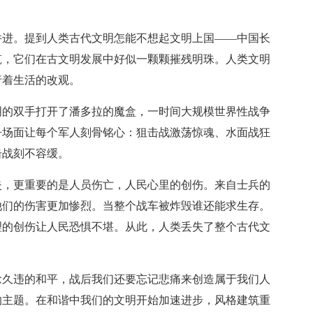
并进。提到人类古代文明怎能不想起文明上国——中国长
筑，它们在古文明发展中好似一颗颗摧残明珠。人类文明
行着生活的改观。
明的双手打开了潘多拉的魔盒，一时间大规模世界性战争
争场面让每个军人刻骨铭心：狙击战激荡惊魂、水面战狂
击战刻不容缓。
失，更重要的是人员伤亡，人民心里的创伤。来自士兵的
他们的伤害更加惨烈。当整个战车被炸毁谁还能求生存。
理的创伤让人民恐惧不堪。从此，人类丢失了整个古代文
念久违的和平，战后我们还要忘记悲痛来创造属于我们人
的主题。在和谐中我们的文明开始加速进步，风格建筑重