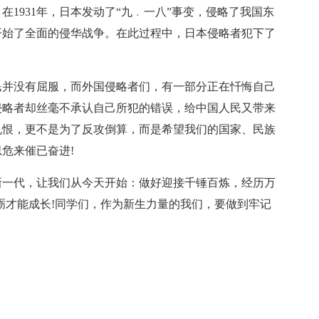
1931年，日本发动了“九﹒一八”事变，侵略了我国东
，开始了全面的侵华战争。在此过程中，日本侵略者犯下了
民并没有屈服，而外国侵略者们，有一部分正在忏悔自己
侵略者却丝毫不承认自己所犯的错误，给中国人民又带来
仇恨，更不是为了反攻倒算，而是希望我们的国家、民族
危来催已奋进!
新一代，让我们从今天开始：做好迎接千锤百炼，经历万
砺才能成长!同学们，作为新生力量的我们，要做到牢记