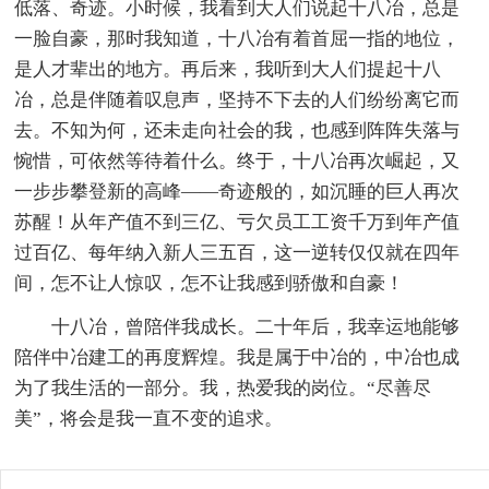
低落、奇迹。小时候，我看到大人们说起十八冶，总是
一脸自豪，那时我知道，十八冶有着首屈一指的地位，
是人才辈出的地方。再后来，我听到大人们提起十八
冶，总是伴随着叹息声，坚持不下去的人们纷纷离它而
去。不知为何，还未走向社会的我，也感到阵阵失落与
惋惜，可依然等待着什么。终于，十八冶再次崛起，又
一步步攀登新的高峰——奇迹般的，如沉睡的巨人再次
苏醒！从年产值不到三亿、亏欠员工工资千万到年产值
过百亿、每年纳入新人三五百，这一逆转仅仅就在四年
间，怎不让人惊叹，怎不让我感到骄傲和自豪！
十八冶，曾陪伴我成长。二十年后，我幸运地能够
陪伴中冶建工的再度辉煌。我是属于中冶的，中冶也成
为了我生活的一部分。我，热爱我的岗位。“尽善尽
美”，将会是我一直不变的追求。