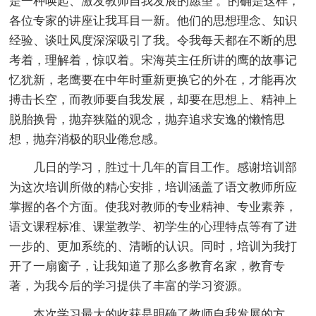
是一种唤起、激发教师自我发展的愿望 。的确是这样，
各位专家的讲座让我耳目一新。他们的思想理念、知识
经验、谈吐风度深深吸引了我。令我每天都在不断的思
考着，理解着，惊叹着。宋海英主任所讲的鹰的故事记
忆犹新，老鹰要在中年时重新更换它的外在，才能再次
搏击长空，而教师要自我发展，却要在思想上、精神上
脱胎换骨，抛弃狭隘的观念，抛弃追求安逸的懒惰思
想，抛弃消极的职业倦怠感。
几日的学习，胜过十几年的盲目工作。感谢培训部
为这次培训所做的精心安排，培训涵盖了语文教师所应
掌握的各个方面。使我对教师的专业精神、专业素养，
语文课程标准、课堂教学、初学生的心理特点等有了进
一步的、更加系统的、清晰的认识。同时，培训为我打
开了一扇窗子，让我知道了那么多教育名家，教育专
著，为我今后的学习提供了丰富的学习资源。
本次学习最大的收获是明确了教师自我发展的方