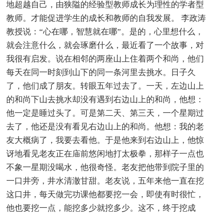
地超越自己，由狭隘的经验型教师成长为理性的学者型
教师。才能促进学生的成长和教师的自我发展。 李政涛
教授说：“心在哪，智慧就在哪”。是的，心里想什么，
就会注意什么，就会琢磨什么，最近看了一个故事，对
我很有启发。说在相邻的两座山上住着两个和尚，他们
每天在同一时刻到山下的同一条河里去挑水。日子久
了，他们成了朋友。转眼五年过去了。一天，左边山上
的和尚下山去挑水却没有遇到右边山上的和尚，他想：
他一定是睡过头了。可是第二天、第三天，一个星期过
去了，他还是没有看见右边山上的和尚。他想：我的老
友大概病了，我要去看他。于是他来到右边山上，他惊
讶地看见老友正在庙前悠闲地打太极拳，那样子一点也
不象一星期没喝水，他很奇怪。老友把他带到院子里的
一口井旁，井水清澈甘甜。老友说，五年来他一直在挖
这口井，每天做完功课他都要挖一会，即使有时很忙，
他也要挖一点，能挖多少就挖多少。这不，终于挖成