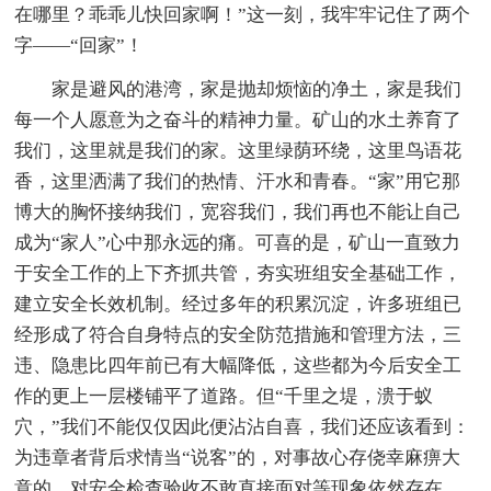
在哪里？乖乖儿快回家啊！”这一刻，我牢牢记住了两个
字——“回家”！
家是避风的港湾，家是抛却烦恼的净土，家是我们
每一个人愿意为之奋斗的精神力量。矿山的水土养育了
我们，这里就是我们的家。这里绿荫环绕，这里鸟语花
香，这里洒满了我们的热情、汗水和青春。“家”用它那
博大的胸怀接纳我们，宽容我们，我们再也不能让自己
成为“家人”心中那永远的痛。可喜的是，矿山一直致力
于安全工作的上下齐抓共管，夯实班组安全基础工作，
建立安全长效机制。经过多年的积累沉淀，许多班组已
经形成了符合自身特点的安全防范措施和管理方法，三
违、隐患比四年前已有大幅降低，这些都为今后安全工
作的更上一层楼铺平了道路。但“千里之堤，溃于蚁
穴，”我们不能仅仅因此便沾沾自喜，我们还应该看到：
为违章者背后求情当“说客”的，对事故心存侥幸麻痹大
意的，对安全检查验收不敢直接面对等现象依然存在，