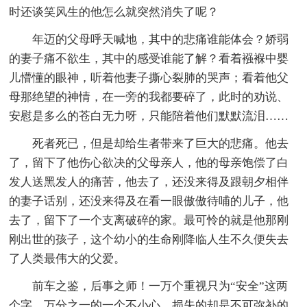
时还谈笑风生的他怎么就突然消失了呢？
年迈的父母呼天喊地，其中的悲痛谁能体会？娇弱
的妻子痛不欲生，其中的感受谁能了解？看着襁褓中婴
儿懵懂的眼神，听着他妻子撕心裂肺的哭声；看着他父
母那绝望的神情，在一旁的我都要碎了，此时的劝说、
安慰是多么的苍白无力呀，只能陪着他们默默流泪……
死者死已，但是却给生者带来了巨大的悲痛。他去
了，留下了他伤心欲决的父母亲人，他的母亲饱偿了白
发人送黑发人的痛苦，他去了，还没来得及跟朝夕相伴
的妻子话别，还没来得及在看一眼傲傲待哺的儿子，他
去了，留下了一个支离破碎的家。最可怜的就是他那刚
刚出世的孩子，这个幼小的生命刚降临人生不久便失去
了人类最伟大的父爱。
前车之鉴，后事之师！一万个重视只为“安全”这两
个字，万分之一的一个不小心，损失的却是不可弥补的