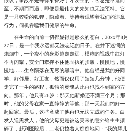
假设，事故不是等你准备好了才发生的，它总是不邀而
至，不期而而遇，即便是最伟大的先知也无法预料。它
是一只狡猾的狐狸，隐藏着、等待着观望着我们的违章
行为，伺机吞噬我们健康的生命。
在生命的面前一切都显得是那么的苍白，20xx年8月
27日，是一个我永远都无法忘记的日子。在井下迷惘的
炮烟中，一个瘦小的身影越走走远，模糊的视线中红灯
不再闪耀，安全门牵拌不住他固执的步履，慢慢地，慢
慢地……生命陨落在无尽的黑暗中。他曾经是我的好同
学、好邻居、好工友，然而仅仅用了短短几分钟，他便
走完了一生的路程，孤独的灵魂从此再也找不到家的方
向。那年，他只有26岁；那天他新婚还不满三个月；那
时，他的父母在家一直静静的等他；那一天我们约好一
起回家。最后，这些竟成了他再也无法完成的任务。白
发人送黑发人，他的父母更是被这突来的意外给生生撕
碎了，赶到医院后，二老仍拉着人痴痴地问：“我的辉儿