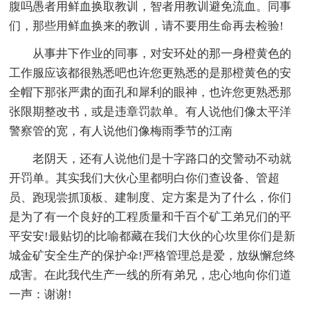
腹吗愚者用鲜血换取教训，智者用教训避免流血。同事
们，那些用鲜血换来的教训，请不要用生命再去检验!
从事井下作业的同事，对安环处的那一身橙黄色的
工作服应该都很熟悉吧也许您更熟悉的是那橙黄色的安
全帽下那张严肃的面孔和犀利的眼神，也许您更熟悉那
张限期整改书，或是违章罚款单。有人说他们像太平洋
警察管的宽，有人说他们像梅雨季节的江南
老阴天，还有人说他们是十字路口的交警动不动就
开罚单。其实我们大伙心里都明白你们查设备、管超
员、跑现尝抓顶板、建制度、定方案是为了什么，你们
是为了有一个良好的工程质量和千百个矿工弟兄们的平
平安安!最贴切的比喻都藏在我们大伙的心坎里你们是新
城金矿安全生产的保护伞!严格管理总是爱，放纵懈怠终
成害。在此我代生产一线的所有弟兄，忠心地向你们道
一声：谢谢!