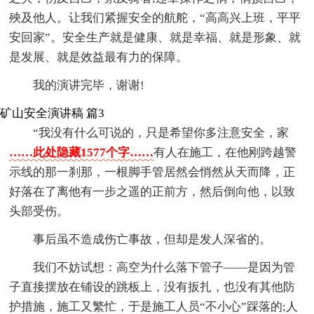
殃及他人。让我们紧握安全的航舵，“高高兴上班，平平
安回家”。安全生产就是健康、就是幸福、就是形象、就
是发展、就是效益最有力的保障。
我的演讲完毕，谢谢!
矿山安全演讲稿 篇3
“我没有什么可说的，只是希望你多注意安全，家
……此处隐藏1577个字……
有人在施工，在他刚跨越警
示线的那一刹那，一根脚手管居然会悄然从天而降，正
好落在了离他有一步之遥的正前方，然后倒向他，以致
头部受伤。
事后虽不造成伤亡事故，但却是发人深省的。
我们不妨试想：高空为什么落下管子——是因为管
子直接摆放在铺设的跳板上，没有扳扎，也没有其他防
护措施，施工又繁忙，于是施工人员“不小心”踩落的;人