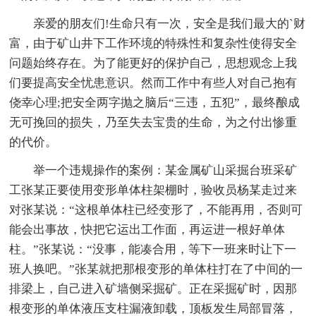
亲爱的朋友们!生命只有一次，安全是我们最大的`财
富，由于矿山井下工作环境的特殊性和复杂性使得安全
问题始终存在。为了能更好的保护自己，思想观念上我
们要提高安全忧患意识。然而工作中有些人对自己抱有
侥幸心理;把安全两字抛之脑后“三违，五犯”，最终酿成
无可挽回的损失，乃至失去宝贵的生命，为之付出惨重
的代价。
举一个违规操作的案例：某金属矿山采掘台班采矿
工张某正要使用变形单体柱架棚时，验收员杨某走过来
对张某说：“这根单体柱已经变形了，不能再用，否则可
能会出事故，快把它运出工作面，再运进一根好单体
柱。”张某说：“没事，能凑合用，等下一班来时让下一
班人换吧。”张某就把那根变形的单体柱打在了中间的一
排梁上，自己进入矿墙侧采掘矿。正在采掘矿时，因那
根变形的单体液压支柱漏液卸载，顶板发生局部冒落，