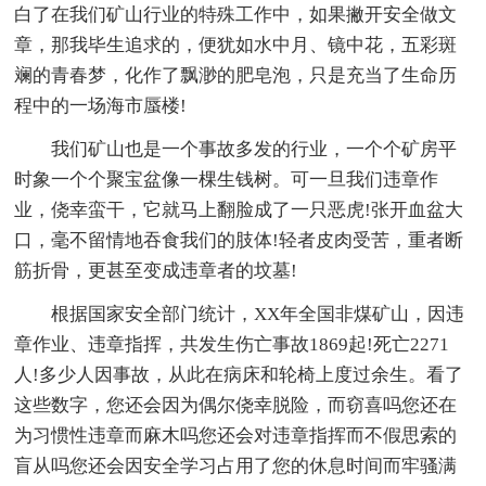
白了在我们矿山行业的特殊工作中，如果撇开安全做文
章，那我毕生追求的，便犹如水中月、镜中花，五彩斑
斓的青春梦，化作了飘渺的肥皂泡，只是充当了生命历
程中的一场海市蜃楼!
我们矿山也是一个事故多发的行业，一个个矿房平
时象一个个聚宝盆像一棵生钱树。可一旦我们违章作
业，侥幸蛮干，它就马上翻脸成了一只恶虎!张开血盆大
口，毫不留情地吞食我们的肢体!轻者皮肉受苦，重者断
筋折骨，更甚至变成违章者的坟墓!
根据国家安全部门统计，XX年全国非煤矿山，因违
章作业、违章指挥，共发生伤亡事故1869起!死亡2271
人!多少人因事故，从此在病床和轮椅上度过余生。看了
这些数字，您还会因为偶尔侥幸脱险，而窃喜吗您还在
为习惯性违章而麻木吗您还会对违章指挥而不假思索的
盲从吗您还会因安全学习占用了您的休息时间而牢骚满