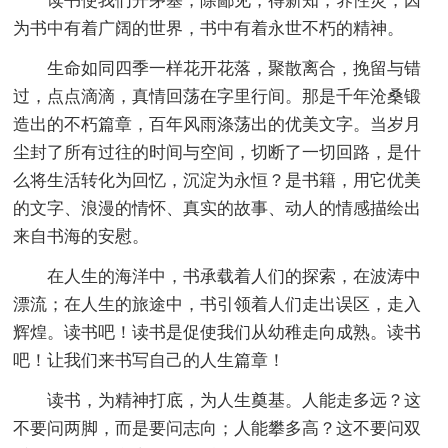
读书使我们开茅塞，除鄙见，得新知，养性灵，因
为书中有着广阔的世界，书中有着永世不朽的精神。
生命如同四季一样花开花落，聚散离合，挽留与错
过，点点滴滴，真情回荡在字里行间。那是千年沧桑锻
造出的不朽篇章，百年风雨涤荡出的优美文字。当岁月
尘封了所有过往的时间与空间，切断了一切回路，是什
么将生活转化为回忆，沉淀为永恒？是书籍，用它优美
的文字、浪漫的情怀、真实的故事、动人的情感描绘出
来自书海的安慰。
在人生的海洋中，书承载着人们的探索，在波涛中
漂流；在人生的旅途中，书引领着人们走出误区，走入
辉煌。读书吧！读书是促使我们从幼稚走向成熟。读书
吧！让我们来书写自己的人生篇章！
读书，为精神打底，为人生奠基。人能走多远？这
不要问两脚，而是要问志向；人能攀多高？这不要问双