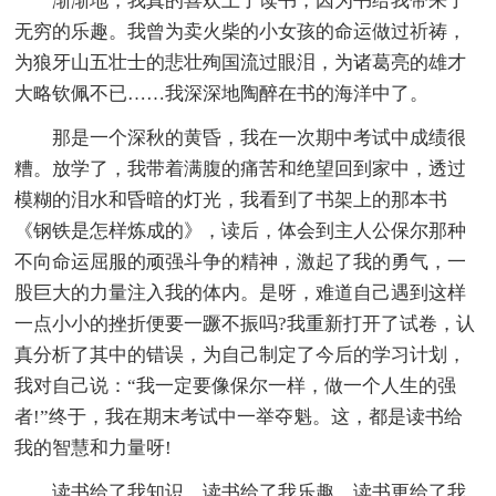
渐渐地，我真的喜欢上了读书，因为书给我带来了
无穷的乐趣。我曾为卖火柴的小女孩的命运做过祈祷，
为狼牙山五壮士的悲壮殉国流过眼泪，为诸葛亮的雄才
大略钦佩不已……我深深地陶醉在书的海洋中了。
那是一个深秋的黄昏，我在一次期中考试中成绩很
糟。放学了，我带着满腹的痛苦和绝望回到家中，透过
模糊的泪水和昏暗的灯光，我看到了书架上的那本书
《钢铁是怎样炼成的》，读后，体会到主人公保尔那种
不向命运屈服的顽强斗争的精神，激起了我的勇气，一
股巨大的力量注入我的体内。是呀，难道自己遇到这样
一点小小的挫折便要一蹶不振吗?我重新打开了试卷，认
真分析了其中的错误，为自己制定了今后的学习计划，
我对自己说：“我一定要像保尔一样，做一个人生的强
者!”终于，我在期末考试中一举夺魁。这，都是读书给
我的智慧和力量呀!
读书给了我知识，读书给了我乐趣，读书更给了我