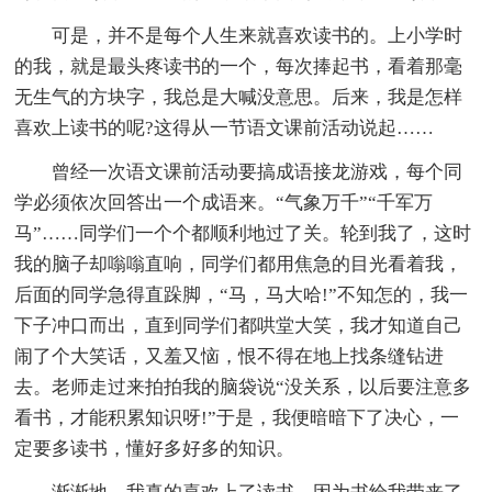
可是，并不是每个人生来就喜欢读书的。上小学时
的我，就是最头疼读书的一个，每次捧起书，看着那毫
无生气的方块字，我总是大喊没意思。后来，我是怎样
喜欢上读书的呢?这得从一节语文课前活动说起……
曾经一次语文课前活动要搞成语接龙游戏，每个同
学必须依次回答出一个成语来。“气象万千”“千军万
马”……同学们一个个都顺利地过了关。轮到我了，这时
我的脑子却嗡嗡直响，同学们都用焦急的目光看着我，
后面的同学急得直跺脚，“马，马大哈!”不知怎的，我一
下子冲口而出，直到同学们都哄堂大笑，我才知道自己
闹了个大笑话，又羞又恼，恨不得在地上找条缝钻进
去。老师走过来拍拍我的脑袋说“没关系，以后要注意多
看书，才能积累知识呀!”于是，我便暗暗下了决心，一
定要多读书，懂好多好多的知识。