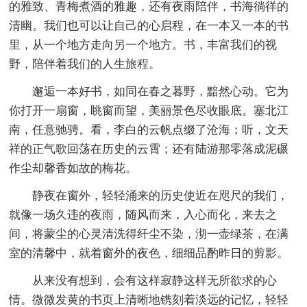
的雅致、青梅煮酒的雅趣，还有夜雨陪伴，书海徜徉的
清幽。我们也可以让自己的心启程，在一本又一本的书
里，从一个地方走向另一个地方。书，丰富我们的视
野，陪伴着我们的人生旅程。
邂逅一本好书，如同在春之暮野，黯然心动。它为
你打开一扇窗，眺窗而望，美丽景色尽收眼底。塞北江
南，任意驰骋。看，李白的云帆点缀了沧海；听，文天
祥的正气歌回荡在历史的云霄；还有陆游那零落成泥碾
作尘却馨香如故的梅花。
静夜在窗外，轻轻涌来的历史使近在咫尺的我们，
就像一场久违的夜雨，随风而来，入心而化，来去之
间，将蒙尘的心灵清洗得纤尘不染，沏一壶绿茶，在满
室的清馨中，就着窗外的夜色，细细品酌昨日的剪影。
从来没有想到，会有这样寂静这样无所欲求的心
情。微微发黄的书页上清晰地镌刻着淡远的记忆，轻轻