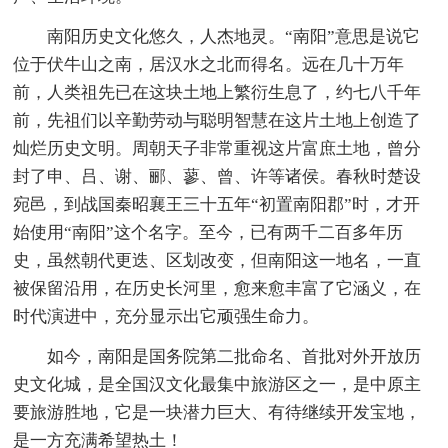
南阳历史文化悠久，人杰地灵。“南阳”意思是说它
位于伏牛山之南，居汉水之北而得名。远在几十万年
前，人类祖先已在这块土地上繁衍生息了，约七八千年
前，先祖们以辛勤劳动与聪明智慧在这片土地上创造了
灿烂历史文明。周朝天子非常重视这片富庶土地，曾分
封了申、吕、谢、郦、蓼、曾、许等诸侯。春秋时楚设
宛邑，到战国秦昭襄王三十五年“初置南阳郡”时，才开
始使用“南阳”这个名字。至今，已有两千二百多年历
史，虽然朝代更迭、区划改变，但南阳这一地名，一直
被保留沿用，在历史长河里，愈来愈丰富了它涵义，在
时代演进中，充分显示出它顽强生命力。
如今，南阳是国务院第二批命名、首批对外开放历
史文化城，是全国汉文化最集中旅游区之一，是中原主
要旅游胜地，它是一块潜力巨大、有待继续开发宝地，
是一方充满希望热土！