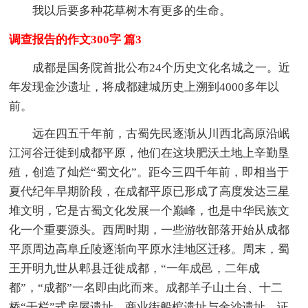
我以后要多种花草树木有更多的生命。
调查报告的作文300字 篇3
成都是国务院首批公布24个历史文化名城之一。近
年发现金沙遗址，将成都建城历史上溯到4000多年以
前。
远在四五千年前，古蜀先民逐渐从川西北高原沿岷
江河谷迁徙到成都平原，他们在这块肥沃土地上辛勤垦
殖，创造了灿烂“蜀文化”。距今三四千年前，即相当于
夏代纪年早期阶段，在成都平原已形成了高度发达三星
堆文明，它是古蜀文化发展一个巅峰，也是中华民族文
化一个重要源头。西周时期，一些游牧部落开始从成都
平原周边高阜丘陵逐渐向平原水洼地区迁移。周末，蜀
王开明九世从郫县迁徙成都，“一年成邑，二年成
都”，“成都”一名即由此而来。成都羊子山土台、十二
桥“干栏”式房屋遗址、商业街船棺遗址与金沙遗址，证