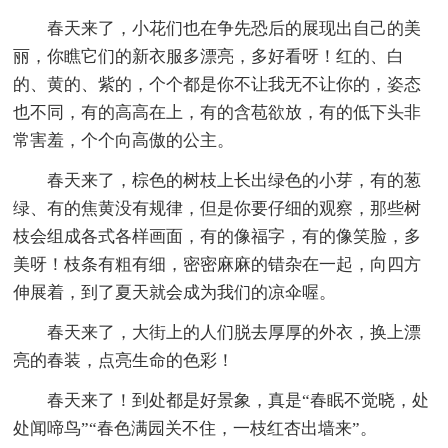
春天来了，小花们也在争先恐后的展现出自己的美
丽，你瞧它们的新衣服多漂亮，多好看呀！红的、白
的、黄的、紫的，个个都是你不让我无不让你的，姿态
也不同，有的高高在上，有的含苞欲放，有的低下头非
常害羞，个个向高傲的公主。
春天来了，棕色的树枝上长出绿色的小芽，有的葱
绿、有的焦黄没有规律，但是你要仔细的观察，那些树
枝会组成各式各样画面，有的像福字，有的像笑脸，多
美呀！枝条有粗有细，密密麻麻的错杂在一起，向四方
伸展着，到了夏天就会成为我们的凉伞喔。
春天来了，大街上的人们脱去厚厚的外衣，换上漂
亮的春装，点亮生命的色彩！
春天来了！到处都是好景象，真是“春眠不觉晓，处
处闻啼鸟”“春色满园关不住，一枝红杏出墙来”。