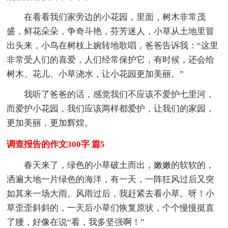
在看看我们家旁边的小花园，里面，树木非常茂
盛，鲜花朵朵，争奇斗艳，芬芳迷人，小草从土地里冒
出头来，小鸟在树枝上婉转地歌唱，爸爸告诉我：“这里
非常受人们的喜爱，人们经常保护它，有时候，还会给
树木、花儿、小草浇水，让小花园更加美丽。”
我听了爸爸的话，感觉我们不应该不爱护七里河，
而爱护小花园，我们应该两样都爱护，让我们的家园，
更加美丽，更加辉煌。
调查报告的作文300字 篇5
春天来了，绿色的小草破土而出，嫩嫩的软软的，
洒遍大地一片绿色的海洋，有一天，一阵狂风过后又突
如其来一场大雨。风雨过后，我赶紧去看小草。呀！小
草歪歪斜斜的，一天后小草们恢复原状，个个慢慢挺直
了腰，好像在说“看，我多坚强啊！”