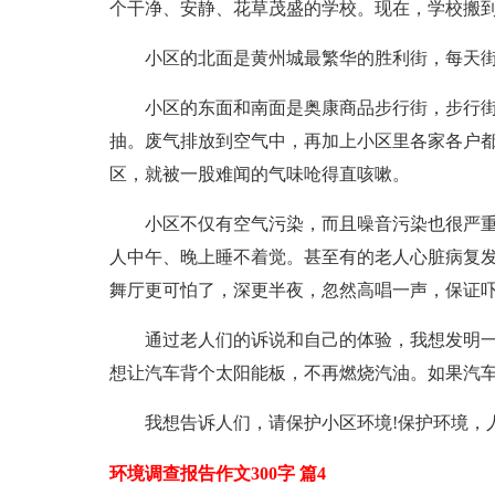
个干净、安静、花草茂盛的学校。现在，学校搬
小区的北面是黄州城最繁华的胜利街，每天
小区的东面和南面是奥康商品步行街，步行
抽。废气排放到空气中，再加上小区里各家各户
区，就被一股难闻的气味呛得直咳嗽。
小区不仅有空气污染，而且噪音污染也很严
人中午、晚上睡不着觉。甚至有的老人心脏病复
舞厅更可怕了，深更半夜，忽然高唱一声，保证
通过老人们的诉说和自己的体验，我想发明
想让汽车背个太阳能板，不再燃烧汽油。如果汽车
我想告诉人们，请保护小区环境!保护环境，
环境调查报告作文300字 篇4