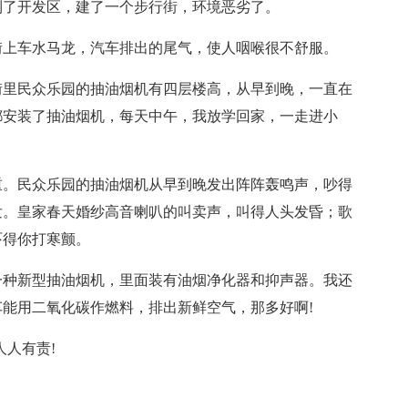
到了开发区，建了一个步行街，环境恶劣了。
街上车水马龙，汽车排出的尾气，使人咽喉很不舒服。
街里民众乐园的抽油烟机有四层楼高，从早到晚，一直在
都安装了抽油烟机，每天中午，我放学回家，一走进小
重。民众乐园的抽油烟机从早到晚发出阵阵轰鸣声，吵得
发。皇家春天婚纱高音喇叭的叫卖声，叫得人头发昏；歌
吓得你打寒颤。
一种新型抽油烟机，里面装有油烟净化器和抑声器。我还
能用二氧化碳作燃料，排出新鲜空气，那多好啊!
人人有责!