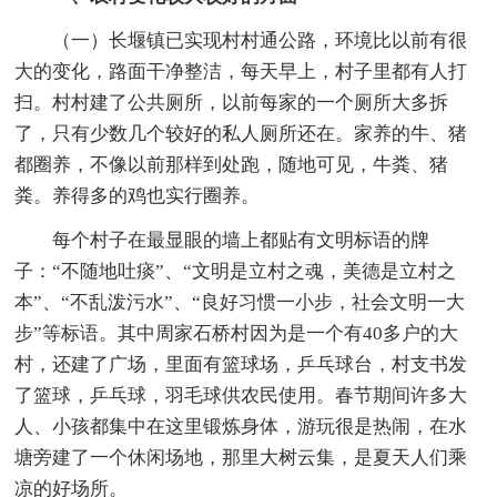
（一）长堰镇已实现村村通公路，环境比以前有很
大的变化，路面干净整洁，每天早上，村子里都有人打
扫。村村建了公共厕所，以前每家的一个厕所大多拆
了，只有少数几个较好的私人厕所还在。家养的牛、猪
都圈养，不像以前那样到处跑，随地可见，牛粪、猪
粪。养得多的鸡也实行圈养。
每个村子在最显眼的墙上都贴有文明标语的牌
子：“不随地吐痰”、“文明是立村之魂，美德是立村之
本”、“不乱泼污水”、“良好习惯一小步，社会文明一大
步”等标语。其中周家石桥村因为是一个有40多户的大
村，还建了广场，里面有篮球场，乒乓球台，村支书发
了篮球，乒乓球，羽毛球供农民使用。春节期间许多大
人、小孩都集中在这里锻炼身体，游玩很是热闹，在水
塘旁建了一个休闲场地，那里大树云集，是夏天人们乘
凉的好场所。