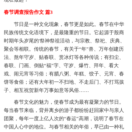
春节调查报告作文 篇3
节日是一种文化现象，春节更是如此。春节在中华
民族传统文化语境下，是最隆重的节日。它起源于殷商
时期年头岁尾的'祭神祭祖活动，与宗教、祭祀、庆典、
聚会等相联。传统的春节，有关于“年”兽、万年创建历
法、熬年守岁、贴春联、赏冰灯等各种传说；有扫尘、
春联、门画、倒贴“福”字、守岁、爆竹、拜年、看大
戏、闹元宵等习俗；有腊八粥、年糕、饺子、元宵、春
饼等食俗；还有大年初一不扫地、不走后门、不打骂孩
子、相互祝贺新年万事如意等风俗……
春节文化的魅力，使春节成为最有凝聚力的节日。
每当春节来临，背井离乡的游子都纷纷赶回家中与亲人
团聚，每年一度上亿人次的“春运”高潮，说明了春节在
中国人心中的地位。与春节相关的年俗，早已由一种礼