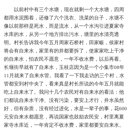
以前村中有三个水塘，现在就剩一个大水塘，四周
都用水泥围着，还修了六个洗衣、洗菜的台子，水塘不
像以前那样是死水，而是流水，从一个水沟引进夏家寺
水库的水，从另一个地方排出污水，塘里的水清亮透
明。村长告诉我今年五月周家石桥村，田家畈，侯家村
将会有自来水，家里有的井都要拆了，使家家吃上干净
的自来水，怕农民不愿意，一年不收水费，以后再看。
长堰街早就有了自来水，玉枝店因为是一个小集市08年
11月就来了自来水管。我看了一下我走访的三个村，水
管都安到村中央了，看来真是村长所说的今年五月就能
吃上自来水了。我问十几个农民对有自来水的看法：他
们都说自来水干净、没有污染，要安上才行，井水虽然
好，但有杂质，没有经过进化，水是一辈子的事，花600
元安自来水都愿意，再说国家也鼓励农民安，村里离夏
家寺水库近，一年肯定不收水费，家里都要安自来水。