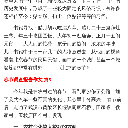
最重要的一个节日，如何过庆贺这个节日，在千百年的
历史发展中，形成了一些较为固定的风俗习惯，有许多
还相传至今：贴春联、扫尘、倒贴福等等的习俗。
书籍寻找：腊月初八吃腊八蒜、腊月二十三祭拜灶
王爷、年三十吃团圆饭、大年初一逛庙会、正月十五闹
元宵……大人们的忙碌，孩子们的热闹，浓浓的年味
儿。书籍中于把一家几口的人物放进去，从他们的视角
看老北京春节的民风民俗，画中的一个城门甚至一个城
墙垛都非常有讲究。——《北京的春节》
春节调查报告作文 篇5
今年我是在农村过的春节，看到家乡修了公路，通
了公共汽车一些可喜的变化，我心里十分高兴 。春节前
后，走访了武汉市黄陂区长堰镇周家石桥，田家畈，侯
家村，玉枝店四个村，发现：
一、农村变化较大较好的方面