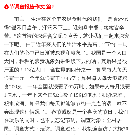
春节调查报告作文 篇2
前言： 生活在这个丰衣足食时代的我们，是否还记
得“锄禾日当午，汗滴禾下土。谁知盘中餐，粒粒皆辛
苦。”这首诗的深远含义呢？今天，就让我们一起来探究
一下吧。 由于近年来人们的生活水平提高，“节约”一词
在人们的心中已日渐被忽视和淡忘了。我国是一个人口
大国，种种的浪费现象如果继续下去的话，其后果是很
严重的！13亿人口，全世界的四分之一，如果每人每天
浪费一元，全年就浪费了4745亿；如果每人每天浪费粮
食500克，一年全国就浪费了65万吨；如果每人每月浪费
1吨水，一年下来全国就浪费了156亿吨水！积沙成堆，
积水成河。如果我们每天都能够节约一点点的话，就不
会出现这种情况了。 春节诚然是一个喜庆的节日，我们
在玩乐的同时，也不要忘记节约。调查对象：全村居
民。调查方式：走访。调查过程： 我接连走访了大概20