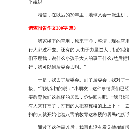
平组织······
相信，在以后的20年里，地球又会一派生机，环
调查报告作文300字 篇3
我家楼下的空坝，原来干净，整洁，现在空
行人都过不去。还有的.人由于力量过大，扔的垃
们不理我，说什么小孩子大人的事干什么?然后把
行，我可以到居委会去啊。”
于是，我去了居委会。到了居委会，我对了一
圾。”阿姨亲切的说：“小朋友，这件事情我们已
要教育你们这栋楼的居民，你快回去吧。”我只好
有人来打扫了，打扫的人把整栋楼的上上下下，
扫的人就开始七嘴八舌的教育这栋楼的居民(包括
通过了这件事以后，我再也没有看见他/她们